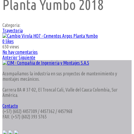
Planta Yumbo 2018
Categoria:
Trayectoria
0 likes
650 views
No hay comentarios
Anterior
Siguiente
Acompañamos la industria en sus proyectos de mantenimiento y
montajes mecánicos.
Carrera 8A # 37-02, El Troncal Cali, Valle del Cauca Colombia, Sur
América.
Contacto
(+57) (602) 4457309 / 4457362 / 4457968
FAX: (+57) (602) 393 5765